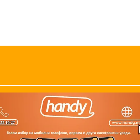
Operating system
Camera - 2MP, S
Battery Li-Ion - 