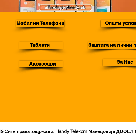
Мобилни Телефони
Општи усло
Таблети
Заштита на лични 
За Нас
Аксесоари
19 Сите права задржани. Handy Telekom Македонија ДООЕЛ 