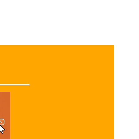
 - Android 9.0
econdary camera 0.3MP
2100mAh