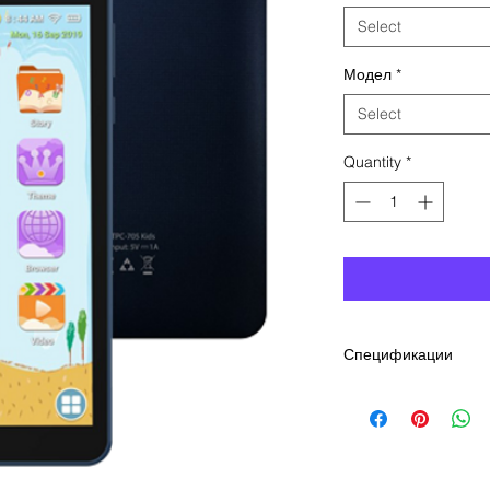
Select
Модел
*
Select
Quantity
*
Спецификации
Processor - Med
Display: 7" IPS, 
Screen resolutio
RAM - 1GB
Internal memory 