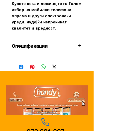
Купете сега и доживејте го Голем
избор на мобилни телефони,
опрема и други електронски
уреди, нудејќи непрекинат
квалитет и вредност.
Спецификации
Body Dimensions: 161.1 x 75 x
7.6 mm
Weight: 174.5 g
SIM: Hybrid Dual SIM (Nano-SIM,
Како да ви
dual stand-by)
помогнеме?
IP Rating: IP54, dust and splash
resistant
Screen Size: 6.67 inches
Resolution: 1080 x 2400 pixels
Protection: Corning Gorilla Glass
5
Operating System: Android 13,
MIUI 14