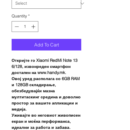
Quantity
*
Add To Cart
Откријте го Xiaomi RedMi Note 13
6/128, извонреден смартфон
достапен на www.handy.mk.
Овој уред располага со 6GB RAM
и 128GB складирање,
обезбедувајќи мазна
мултитаскинг средина и доволно
простор за вашите апликации и
медија.
Уживајте во неговиот живописен
екран и моќна перформанса,
идеални за работа и забава.